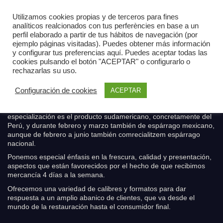
Utilizamos cookies propias y de terceros para fines
analíticos realcionados con tus perferències en base a un
perfil elaborado a partir de tus hábitos de navegación (por
ejemplo páginas visitadas). Puedes obtener más información
y configurar tus preferencias aquí. Puedes aceptar todas las
cookies pulsando el botón "ACEPTAR" o configurarlo o
Nuestros productos
rechazarlas su uso.
Configuración de cookies
ACEPTAR
Disponemos de producto durante todo el año. Nuestra
especialización es el producto sudamericano, concretamente del
Perú, y durante febrero y marzo también de espárrago mexicano,
aunque de febrero a junio también comrecialitzem espárrago
nacional.
Ponemos especial énfasis en la frescura, calidad y presentación,
aspectos que están favorecidos por el hecho de que recibimos
mercancía 4 días a la semana.
Ofrecemos una variedad de calibres y formatos para dar
respuesta a un amplio abanico de clientes, que va desde el
mundo de la restauración hasta el consumidor final.